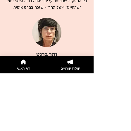
בין ההפקות שחתומה עליהן: ״פורצדורה פאסיבית״,
״שהחיינו״ ו-״צל ההר״ – שזכה בפרס אופיר.
זהר ברנט
זהר היא יוצרת קולנוע עצמאית, במאית ועורכת
קולות קוראים
דף ראשי
תוכן בהפקות טלוויזיה שונות. סרטיה התיעודיים
"נורית אביב אישה עם מצלמה" ו-"כל שלישי בחמש"
הוקרנו בפסטיבלי קולנוע מובילים בישראל ובעולם.
זהר היא בוגרת תואר ראשון בפילוסופיה
מהאוניברסיטה העברית ו-MFA בקולנוע
וטלוויזיה מאוניברסיטת תל אביב וכיום גם מלמדת
במכללת קיי בבאר שבע.