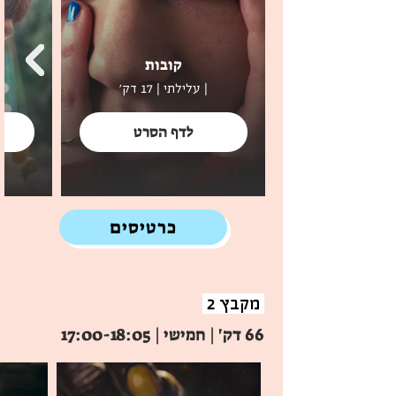
אישיים, חברתיים ואמנותיים. כל סרט מציע 
נקודת מבט רעננה וייחודית, ומביא למסך את 
קובות
פרסי התחרות בחסות: כאן 11, קרן מקור 
| עלילתי | 17 דק'
לסרטי קולנוע וטלוויזיה ואיגוד הבמאיות 
והבמאים.
לדף הסרט
כרטיסים
מקבץ 2
66 דק' | חמישי | 17:00-18:05