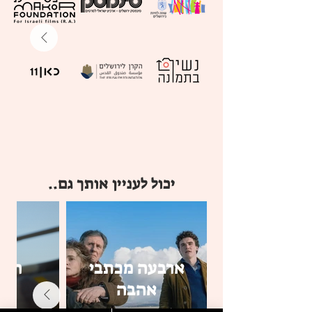
יכול לעניין אותך גם..
ארבעה מכתבי
חתכ
אהבה
הש