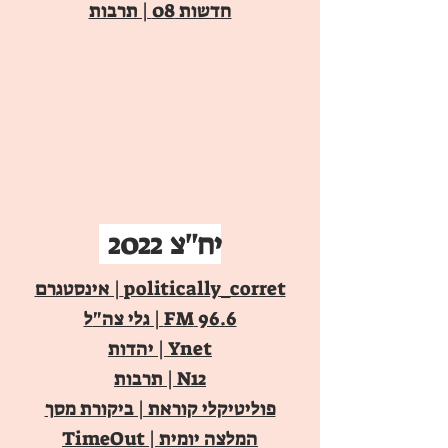
חדשות 08 | תרבות
יח"צ 2022
politically_corret
| אינסטגרם
96.6 FM | גלי צה"
ל
Ynet | יהדות
N12 | תרבות
פוליטיקלי קוראת | ביקורת מסך
המלצה יומית | TimeOut