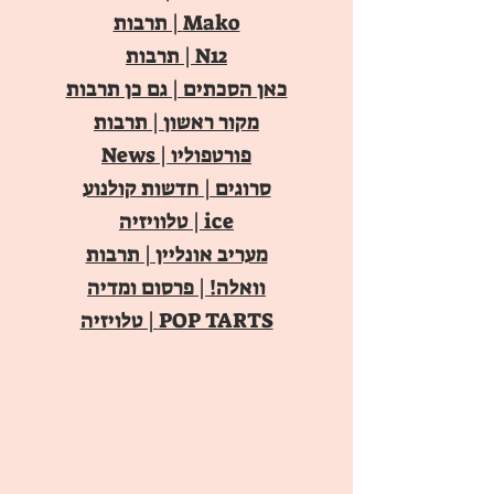
Mako | תרבות
N12 | תרבות
כאן הסכתים | גם כן תרבות
מקור ראשון | תרבות
פורטפוליו | News
סרוגים | חדשות קולנוע
ice | טלוויזיה
מעריב אונליין | תרבות
וואלה! | פרסום ומדיה
POP TARTS | טלויזיה