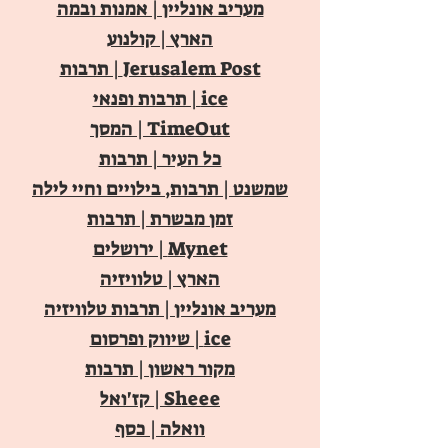
מעריב אונליין | אמנות ובמה
הארץ | קולנוע
Jerusalem Post | תרבות
ice | תרבות ופנאי
TimeOut | המסך
כל העיר | תרבות
שמשנט | תרבות, בילויים וחיי לילה
זמן מבשרת | תרבות
Mynet | ירושלים
הארץ | טלוויזיה
מעריב אונליין | תרבות טלוויזיה
ice | שיווק ופרסום
מקור ראשון | תרבות
Sheee | קז'ואל
וואלה | כסף