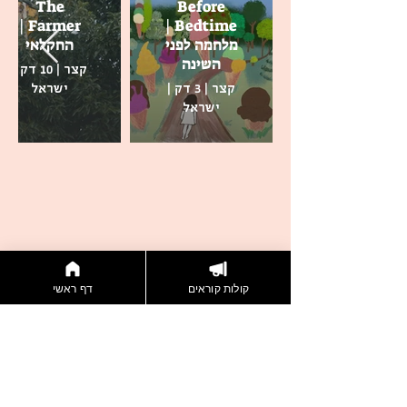
The
Before
Farmer |
Bedtime |
מלחמה לפני
החקלאי
השינה
קצר | 10 דק |
קצר | 3 דק |
ישראל
ישראל
קולות קוראים
דף ראשי