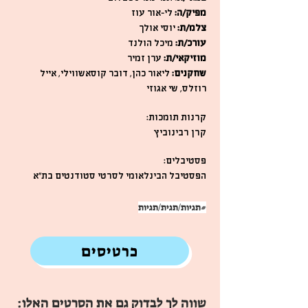
מפיק/ה:
לי-אור עוז
צלמ/ת:
יוסי אולך
עורכ/ת:
מיכל הולנד
מוזיקאי/ת:
ערן זמיר
שחקנים:
ליאור כהן, דובר קוסאשווילי, אייל
רוזלס, שי אגוזי
קרנות תומכות:
קרן רבינוביץ
פסטיבלים:
הפסטיבל הבינלאומי לסרטי סטודנטים בת"א
#תגיות/תגית/תגיות
כרטיסים
שווה לך לבדוק גם את הסרטים האלו: