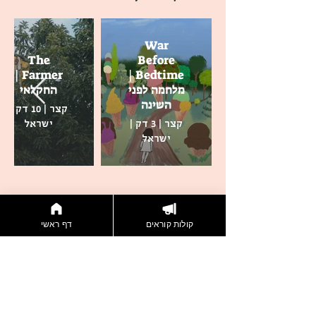
War
The
Before
Farmer |
Bedtime |
מלחמה לפני
החקלאי
השינה
קצר | 10 דק |
קצר | 3 דק |
ישראל
ישראל
קולות קוראים
דף ראשי