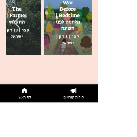
War
The
Before
Farmer |
Bedtime |
מלחמה לפני
החקלאי
השינה
קצר | 10 דק |
קצר | 3 דק |
ישראל
ישראל
קולות קוראים
דף ראשי