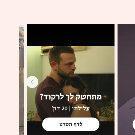
מתחשק לך לרקוד?
אנ
עלילתי | 20 דק'
לדף הסרט