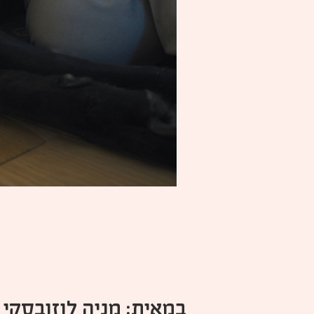
במאית: מניה לוזובסקי