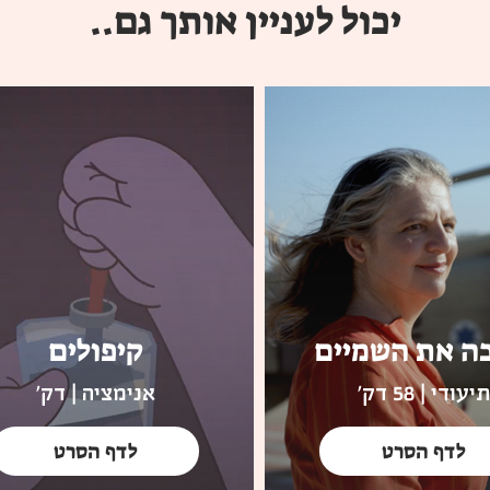
יכול לעניין אותך גם..
ה את השמיים
קיפולים
תיעודי | 58 דק'
אנימציה | דק'
לדף הסרט
לדף הסרט