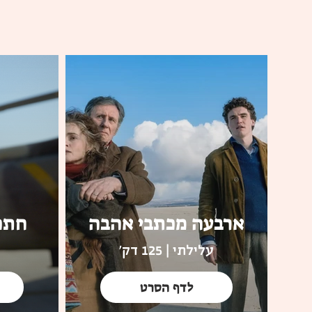
ארבעה מכתבי אהבה
חתכ
עלילתי | 125 דק'
לדף הסרט