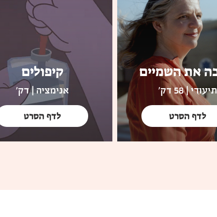
ה את השמיים
קיפולים
תיעודי | 58 דק'
אנימציה | דק'
לדף הסרט
לדף הסרט