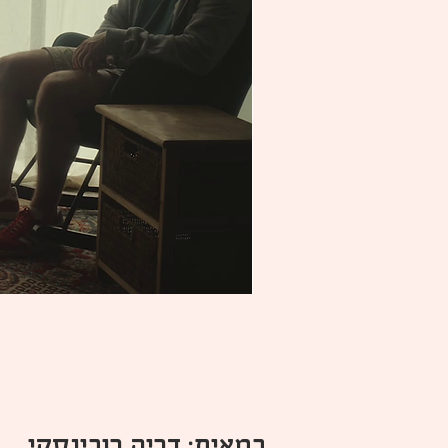
במאית: דריה רובינסקי