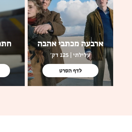
ארבעה מכתבי אהבה
חתכ
עלילתי | 125 דק'
לדף הסרט