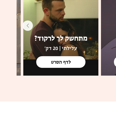
מתחשק לך לרקוד?
אנ
עלילתי | 20 דק'
לדף הסרט