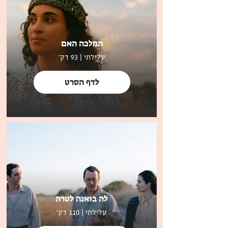
וחלקם יוצגו בהקרנה חד־פעמית ובלעדית 
הם כבר סחפו קהל ותקשורת בפסטיבלים 
המלכה האם
מובילים ברחבי העולם – Cannes, Locarno, 
עלילתי | 93 דק'
Tribeca, Málaga ואחרים. וכעת מגיעים 
לדף הסרט
זוהי הזדמנות נדירה להיחשף ליצירות בולטות 
ומרגשות מהשנה האחרונה, המשרטטות את 
עולמן של נשים בתקופות, מקומות ותרבויות 
שונות, בקולות מגוונים, עוצמתיים ומלאי 
השראה.
לה בואנה לטרה
עלילתי | 110 דק'