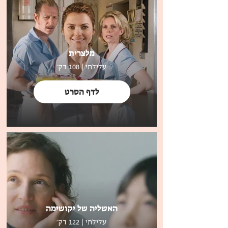
מלצרית
עלילתי | 108 דק'
לדף הסרט
האשליה של יקושימה
עלילתי | 122 דק'