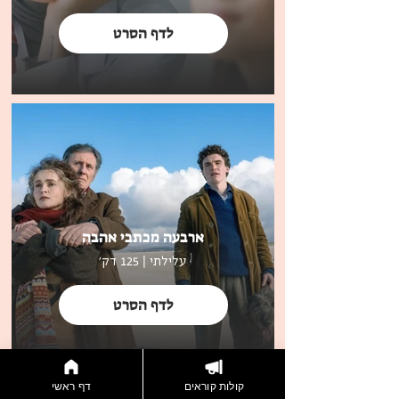
לדף הסרט
ארבעה מכתבי אהבה
עלילתי | 125 דק'
לדף הסרט
קולות קוראים
דף ראשי