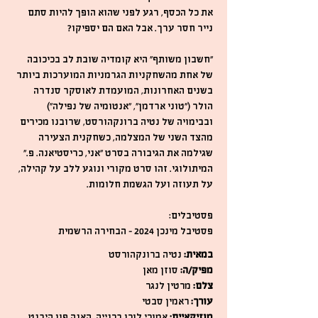
את כל הכסף, רגע לפני שהוא הופך להיות סתם
נייר חסר ערך. אבל האם הם יספיקו?
"חשבון משותף" היא קומדיה שובת לב בכיכובה
של אחת מהשחקניות הגרמניות המוערכות ביותר
בשנים האחרונות, המועמדת לאוסקר סנדרה
הולר ("טוני ארדמן", "אנטומיה של נפילה")
ובבימויה של נטיה ברונקהורסט, שרובנו מכירים
מהצד השני של המצלמה, כשחקנית הצעירה
שגילמה את הגיבורה בסרט "אני, כריסטיאנה. פ."
המיתולוגי. זהו סרט מקורי ונוגע ללב על קהילה,
על תעוזה ועל הגשמת חלומות.
פסטיבלים:
פסטיבל מינכן 2024 – הבחירה הרשמית
במאית:
נטיה ברונקהורסט
מפיק/ה:
סוזן מאן
צלם:
מרטין לנגר
עורך:
ראמין סבטי
מוזיקאיים:
אמורי לורן ברנייה, האנה פון היבנט