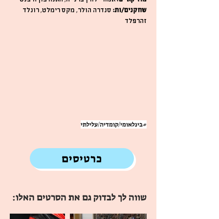
שחקנים/ות:
סנדרה הולר, מקס רימלט, רונלד
זהרפלד
#בינלאומי/קומדיה/עלילתי
כרטיסים
שווה לך לבדוק גם את הסרטים האלו: