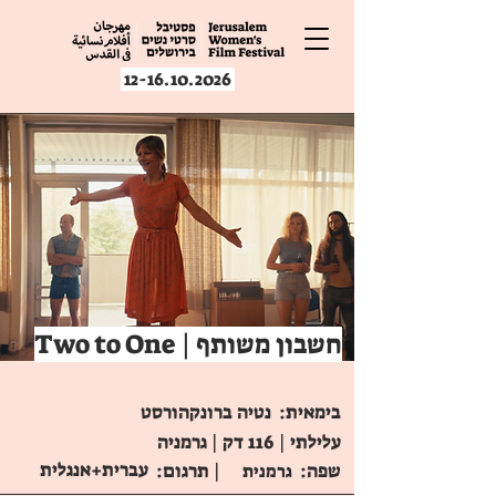
12-16.10.2026
Two to One | חשבון משותף
בימאית:
נטיה ברונקהורסט
עלילתי | 116 דק | גרמניה
עברית+אנגלית
שפה:
| תרגום:
גרמנית