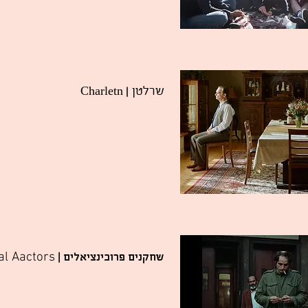
| Charletn
שרלטן
שחקנים פרובינציאלים |
al Aactors