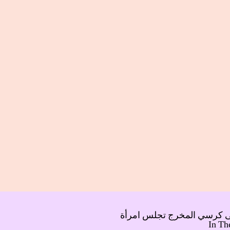
 كرسي المخرج تجلس امرأة