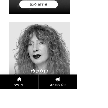
אודות לינה
תודה לצלם יואב קוש שהסרט החדש שלנו הילה 
(שיוצג כאן מחרתיים במסגרת הפסטיבל) הוא 
הסרט השמיני שאנחנו עושים ביחד וזה כבר 
תודה לעוזרת הבמאי רבקה טומן כהן שעובדת 
איתי ומלווה אותי בעשייה. לשחקן יגאל שדה 
שהולך לצידי שנים ארוכות בכל שלבי היצירה. 
למוסיקאי דניאל מזרחי, בני, שכותב מוסיקות 
נפלאות לסרטים שלי. למנהל האמנותי דוד ורוד 
שיצר ובנה סטים מלאי השראה כדי שלסיפורים 
שלי יהיה איפה לגור. תודה לתומר אבנד העורך 
ג'ולי שלז
יקירת הפסטיבל לשנת 2024
תודה גדולה לאחותי נטע ובני משפחתה לבני 
קולות קוראים
דף ראשי
דניאל ובני משפחתו ולכל החברים והחברות 
אודות ג'ולי
שנותנים לי יד אמיצה בכל פעם שצריך לקפוץ 
ואחרון שהוא ראשון, הבמאי משה מזרחי, אהובי, 