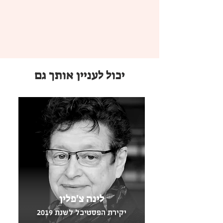
אני מודה ליקום על המתנה הזאת שהוא נותן לי. 
ואני אומרת תודה גדולה לכל אחת ואחד שלקחו 
ולוקחים חלק לאורך השנים בעשייה הקולנועית 
שלי. כל מי שבא עם כשרונו וחכמתו וחריצותו 
והשאיר את רישומו האמנותי והמקצועי באחד או 
יכול לעניין אותך גם
בכמה מהסרטים. אנשים מטורפים כמוני 
תודה למנהלות הפסטיבל לסרטי נשים בירושלים 
ליהי סבג ושירה מישר, תודה לכן על ההוקרה 
שאתן מעניקות לי. מלבד העובדה שזאת תמיד 
איזו שהיא שמחה קטנה זה בעיקר עידוד גדול 
תודה לוועד המנהל של הפסטיבל ועמותת נשים 
בתמונה. תודה לסינמטק ירושליים ולארכיון ותודה 
מיוחדת למנהל הארכיון מאיר רוסו שנותן את לבו 
לינה צ'פלין
ונשמתו לטובת הסרטים ולטובת עושי הסרטים. 
יקירת הפסטיבל לשנת 2019
ותודה לסיגי גולן המפיקה הראשית של הפסטיבל, 