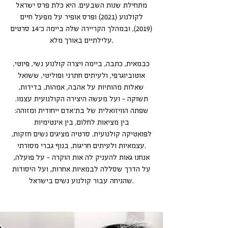
מתחילת שנות השבעים. היא כלת פרס ישראל
לקולנוע (2021) ופרס אופיר על מפעל חיים
(2019), ובמהלך הקריירה שלה ביימה כ־14 סרטים
עלילתיים באורך מלא.
כבמאית, כתבה, ביימה ויצרה קולנוע נשי, פיוטי,
אוטוביוגרפי, ולעיתים חתרני ופוליטי, ששואל
שאלות מהותיות על אהבה, אמהות, בדידות,
תשוקה – ועל מעשה היצירה הקולנועית עצמו.
שפתה הוויזואלית של בת־אדם ייחודית ומזוהה:
בין מציאות לחלום, בין אינטימיות
לפואטיקה קולנועית. סרטיה מציגים נשים חזקות,
עצמאיות ולעיתים חריגות, בנוף גברי מסורתי.
אנחנו גאות להעניק לה אות הוקרה – על פועלה,
על הדרך שסללה לבמאיות אחרות, ועל היסודות
שהניחה עבור קולנוע נשים בישראל.