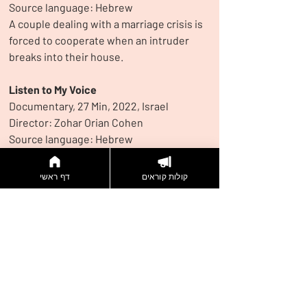
Source language: Hebrew
A couple dealing with a marriage crisis is 
forced to cooperate when an intruder 
breaks into their house.
Listen to My Voice
Documentary, 27 Min, 2022, Israel
Director: Zohar Orian Cohen
Source language: Hebrew
A mother-daughter relationship is 
rebuilt in the shadow of the daughter's 
קולות קוראים
דף ראשי
childhood trauma. Between bags of 
clothes, gaps in memories are revealed. 
Yet their mutual demand for love and 
closeness remains strong.
Shitheads
Fiction, 18 Min, 2022, Israel
Director: May Resh