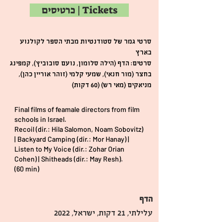
כרטיסים | Tickets
סרטי גמר של סטודנטיות מבתי הספר לקולנוע
בארץ
סרטים: הדף (הילה סלומון, נועם סובוביץ), קמפינג
בחצר (מור חנאי), שמעי קלמי (זוהר אוריין כהן),
מניאקים (מאי רש) (60 דקות)
Final films of feamale directors from film
schools in Israel.
Recoil (dir.: Hila Salomon, Noam Sobovitz)
| Backyard Camping (dir.: Mor Hanay) |
Listen to My Voice (dir.: Zohar Orian
Cohen) | Shitheads (dir.: May Resh).
(60 min)
הדף
עלילתי, 21 דקות, ישראל, 2022