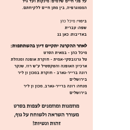
על פני חיים שלמים: מינקות ועד גיל
הממוגרפיה, בין מתן חיים ללקיחתם.
בימוי:
מיכל כהן
שפה:
עברית
באדיבות:
כאן 11
לאחר ההקרנה יתקיים דיון בהשתתפות:
מיכל כהן
– במאית הסרט
טל גרנובסקי-אמית
– חוקרת אופנה ומנהלת
ארכיון האופנה והטקסטיל ע"ש רוז, שנקר
רונה ברייר-גארב
– חוקרת במכון ון ליר
בירושלים
מנחה:
רונה ברייר-גארב, מכון ון ליר
בירושלים
מוזמנות ומוזמנים לצפות בסרט
מעורר השראה ולשוחח על גוף,
זהות ונשיות!