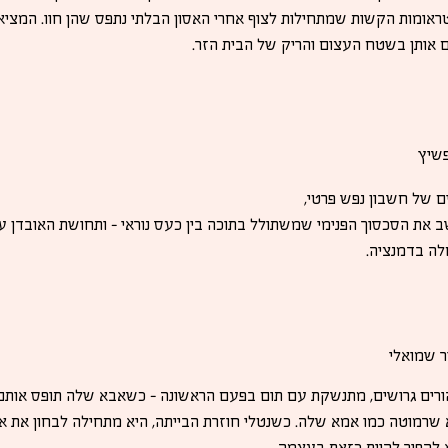
אומות הקשות שמתחילות לצוף אחרי האסון הבלתי נתפס שהן חוו. המציא
ים אותן בשטח העצום והריק של הבית הזר.
פשיץ
ם של חשבון נפש פרטי,
ב את הסכסוך הפנימי שמשתולל בתוכה בין כעס נוראי - ותחושת האובדן 
לה בדמנציה.
 שמואלי
1) בת להורים גרושים, מתנשקת עם תום בפעם הראשונה – כשאבא שלה תופס אותם
שרמוטה כמו אמא שלה. כשנטלי חוזרת הבייתה, היא מתחילה לבחון את אמא
 להפוך להיות כזאת בעצמה.