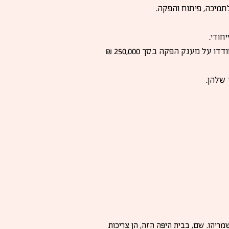
מיכה, פיתוח והפקה.
חודי.
באירוע חגיגי שיתקיים בסינמטק ירושלים יציגו היוצרות את הפרויקטים שלהן בפני קהל ושופטות התחרות, ויתמודדו על מענק הפקה בסך 250,000 ₪
שלהן.
ריהו. שם, בבית היפה הזה, הן צריכות