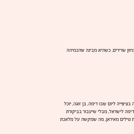
ר (18), שמטפלת באחותה החולה בניוון שרירים, כשהיא מבינה שהכמיהה
יפייה ליום שבו דימה, בן זוגה, יוכל
ימה לישראל, מבלי שיעבור בביקורת
פת טילים מאיראן, מה שמקשה על מלאכת