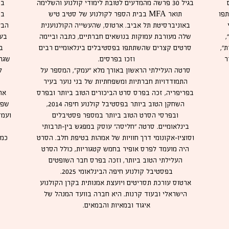
בגיל 30 פרשה מהמדעים לטובת לימודי קולנוע והשלימה
בת
תתפו
תואר MFA בבית הספר לקולנוע של סטיב טיש
באוניברסיטת תל אביב. ארטוס, שהעשייה הקולנוענית
הבע
,
שלה מעורבת עמוקות בנושאים חברתיים, כתבה וביימה
בע"
",
סרטים קצרים שהשתתפו בפסטיבלים בינלאומיים רבים
ב
ר
וזכו בפרסים.
שגרי
סרטה העלילתי הראשון באורך מלא "עמק", המספר על
ל
התמודדויות חברתיות ומשפחתיות של בני נוער בעיר
בפריפריה, זכה בפרס סרט הביכורים הטוב ביותר ובפרס
את
השחקן הטוב ביותר בפסטיבל קולנוע חיפה 2014,
שפי
ובפרסי הסרט הטוב ביותר במספר פסטיבלים
ועמד
בינלאומיים. סרטה "חליסה" עוסק במפגש בין-תרבותי
וסוציו-אקונומי דרך חוויות של אמהות בטיפת חלב. הסרט
כמו
היה מועמד לפרס אופיר בחמש קטגוריות, כולל הסרט
העלילתי הטוב ביותר, וזכה בפרס חבר השופטים
בפסטיבל קולנוע חיפה הבינלאומי 2025.
ארטוס עורכת תסריטים ויועצת אמנותית בקרן הקולנוע
הישראלי ובעוד קרנות. היא חברה בוועד המנהל של
איגוד ובמאיות והבמאים.