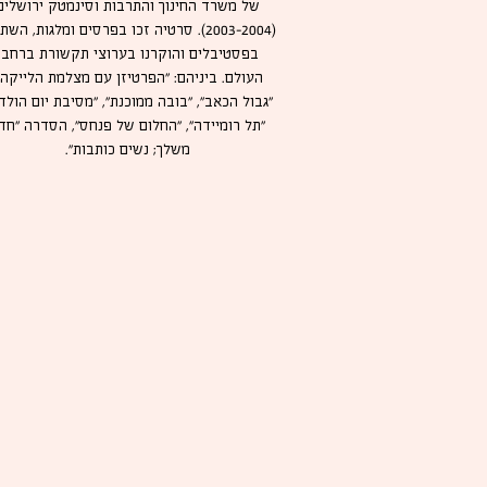
של משרד החינוך והתרבות וסינמטק ירושלים
(2003-2004). סרטיה זכו בפרסים ומלגות, הש
בפסטיבלים והוקרנו בערוצי תקשורת ברחבי
העולם. ביניהם: "הפרטיזן עם מצלמת הלייקה"
"גבול הכאב", "בובה ממוכנת", "מסיבת יום הולדת
"תל רומיידה", "החלום של פנחס", הסדרה "חד
משלך; נשים כותבות".