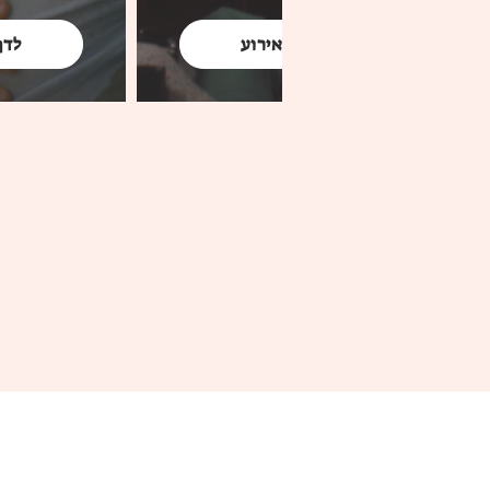
לדף האירוע
לדף