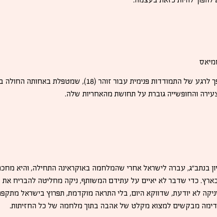
מיאס
ביקור בקניון הופך לרגע של התמודדות פנימית עבור זוה
עירה והחופשייה גוברת על תחושת מהאחריות שלה.
ון בנתב״ג, עברה לישראל אחרי שהמלחמה באוקראינה התחילה, והיא מחכה בצ
רץ. כדי שדבר לא יאיים על עתידם המשותף, ניקה מחליטה להבריח את ד
ניקה לא יודעת, שדווקא היום, בלי התראה מוקדמת, תפרוץ בישראל מתק
ודימה מבקשים למצוא מקלט של אהבה בתוך מלחמה של כל החזיתות.