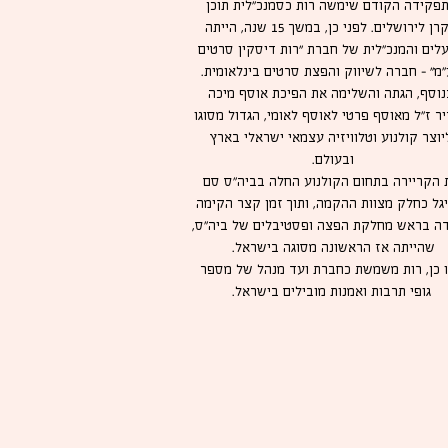
פקידה הקודם שימשה רות כסמנכ"לית תוכן
בקרן לירושלים. לפני כן, במשך 15 שנה, הייתה
לים והמנכ"לית של חברת ״רות דיסקין סרטים
מ״ – חברה לשיווק והפצת סרטים בינלאומית.
נוסף, הגתה והשלימה את הפיכת אוסף מיכה
ר ז"ל מאוסף פרטי לאוסף לאומי, הגדול מסוגו
יוצר קולנוע וטלוויזיה עצמאי ישראלי בארץ
ובעולם.
 הקריירה בתחום הקולנוע החלה בביה"ס סם
גל כחלק מצוות ההקמה, ותוך זמן קצר הקימה
ה בראש מחלקת הפצה ופסטיבלים של ביה"ס,
שהייתה אז הראשונה מסוגה בישראל.
 כן, רות משמשת כחברת ועד מנהל של מספר
גופי תרבות ואמנות מובילים בישראל.