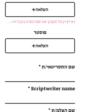
העלאה
נא לציין על הקובץ את שם הסרט בעברית ואנגלית. ניתן לשלוח קובץ mp4
פוסטר
העלאה
שם התסריטאי/ת
Scriptwriter name
שם הצלמ/ת