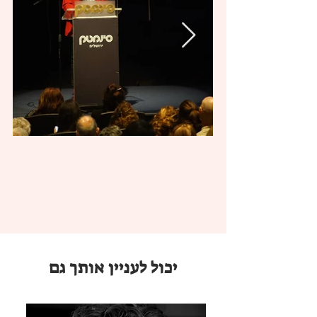
מהסרטים שעשיתי והבנתי שמדובר על הרבה 
שנים והרבה סרטים,  ולא רציתי לשתף אותה 
שאני לא שומרת על עותקים ולא צופה בסרטים 
שעשיתי זה כמו לפגוש את עצמך במנהרת זמן 
בחוויה שלי הסרט הנוכחי שאני עובדת עליו הוא 
תמיד קפיצת בנג'י לעולם חדש מבלי יכולת 
אני עומדת על הבמה הזאת ונזכרת ברגע מכונן 
אני סטודנטית וסרט הגמור שלי "זוהי סדום" 
מוקרן בפסטיבל ירושלים אני עולה לטסטים 
רואה אותו בפעם הראשונה על מסך גדול 
מתרגשת ואז במקביל מקבלת הודעה שהצנזורה 
יכול לעניין אותך גם
עוצרת את ההקרנה והיציאה של הסרט. אני 
ממשיכה לשבת בחושך מקוה שהאורות לא 