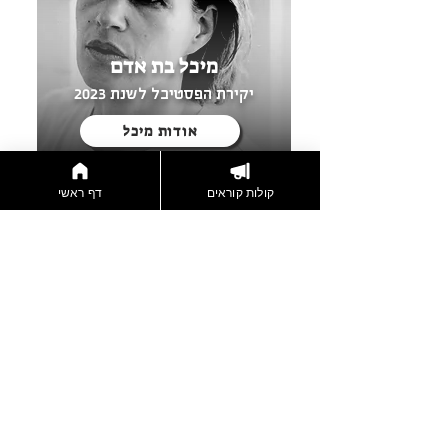
מהמציאות להיבלע בטלפון ולהתנתק ולהימנע 
מהמבט של האחר ואולי גם מהשיקוף והידיעה 
מיכל בת אדם
שכולנו מסתירים את הבושה הפרטית שאיתה 
יקירת הפסטיבל לשנת 2023
אנחנו מסתובבים בעולם. ילדות יחסים לא 
פתורים אהבות נכזבות פחדים חלומות שעדיין לא 
אודות מיכל
קולות קוראים
דף ראשי
מבחינתי לעשות סרטים זה להיעצר לראות 
ולהדליק את הספוט ולהאיר מקומות חשוכים 
מקומות שאנשים בוחרים להמשיך ללכת ולסובב 
את המבט לכיוון השני. מבחינתי תזוזה קטנה 
שגרמתי למישהי נותנת לי כוח אינסופי לסרטים 
היצירה הקולנועית מאפשרת כניסה בדלת 
דמיונית לעולמות שנמנענו מהם, נקודת המבט 
יעל פרלוב
החדשה מאפשרת תזוזה במחשבה וכניסה 
יקירת הפסטיבל לשנת 2025
לאזורים בלב שאנחנו חוסמים כל בוקר מחדש 