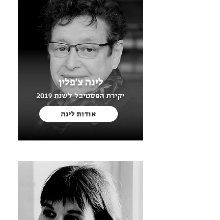
לאולם נכנסת ליה ואן ליר אישה קטנה עם שיער 
לבן והליכה נמרצת היא תופשת לי את היד 
מובילה אותי למרפסת הכי יפה בארץ, אנחנו 
מדברות על סרטים ובמאים שהערצתי והיא 
מספרת לי איך נולד החלום להקים את הסינמטק 
לינה צ'פלין
אני נבלעת בסיפורים על חלומות גדולים שוכחת 
יקירת הפסטיבל לשנת 2019
את הצנזורה ובתוכי יודעת שלא אוותר ולא אוריד 
פריים מהסרט. וליה מודיעה לי שמבחינת 
אודות לינה
שם נולדה הידיעה שלעשות סרטים יהיה לא 
לוותר על האמת והתכוונות שאיתה יצאתי למסע 
ותמיד יהיו כוחות שירצו להשתיק להעלים לדרוס 
ולהשתלט על הנרטיב. ובדרך אפגוש אנשים 
מלאי השראה שיושיטו יד והיחד יאפשר לעבור 
בימים עכורים וקשים כמה מפתה לברוח 