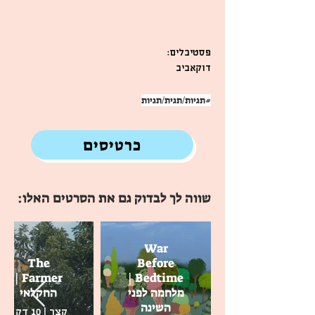
פסטיבלים:
דוקאביב
#תגיות/תגית/תגיות
כרטיסים
שווה לך לבדוק גם את הסרטים האלו:
War
The
Before
Farmer |
Bedtime |
מלחמה לפני
החקלאי
השינה
קצר | 10 דק |