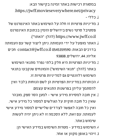
במסגרת רכישות באתר זמינה בקישור הבא:
.
https://jwff.movieseverywhere.net/privacy
כללי –
מדיניות פרטיות זו חלה על השימוש באתר האינטרנט של
פסטיבל סרטי נשים בירושלים הזמין בכתובת האינטרנט
https://www.jwff.co.il
(להלן: "האתר").
האתר מופעל על ידי העמותה. ניתן ליצור קשר עם העמותה
בדרכים הבאות:
0545359590
contact@jwff.co.il
חכים
אליהו, 44, ירושלים, 93808
מדיניות הפרטיות היא חלק בלתי נפרד מתנאי השימוש
באתר (להלן: "תנאי השימוש") והמונחים שנקבעו בתנאי
השימוש רלוונטיים גם למדיניות פרטיות זו.
הכותרות במדיניות הפרטיות הן לשם הנוחות בלבד ואין
להסתמך עליהן בפרשנות התנאים עצמם.
אין חובה למסירת מידע אישי – למען הסר ספק, מובהר
שאין כל חובה חוקית על הגולשים למסור כל מידע אישי,
ואין כל חובה לאפשר לצדדים שלישיים למסור מידע אישי
לעמותה. עם זאת, ללא הסכמה זו לא ניתן יהיה לעשות
שימוש באתר.
השימוש במידע – מטרות השימוש במידע האישי הן:
זיהוי באופן מקוון או אחר.