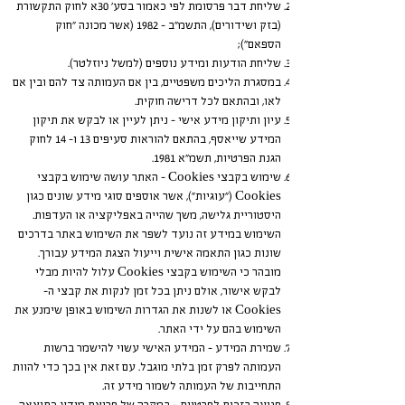
שליחת דבר פרסומת לפי כאמור בסע' 30א לחוק התקשורת
(בזק ושידורים), התשמ"ב – 1982 (אשר מכונה "חוק
הספאם");
שליחת הודעות ומידע נוספים (למשל ניוזלטר).
במסגרת הליכים משפטיים, בין אם העמותה צד להם ובין אם
לאו, ובהתאם לכל דרישה חוקית.
עיון ותיקון מידע אישי – ניתן לעיין או לבקש את תיקון
המידע שייאסף, בהתאם להוראות סעיפים 13 ו- 14 לחוק
הגנת הפרטיות, תשמ"א 1981.
שימוש בקבצי Cookies – האתר עושה שימוש בקבצי
Cookies ("עוגיות"), אשר אוספים סוגי מידע שונים כגון
היסטוריית גלישה, משך שהייה באפליקציה או העדפות.
השימוש במידע זה נועד לשפר את השימוש באתר בדרכים
שונות כגון התאמה אישית וייעול הצגת המידע עבורך.
מובהר כי השימוש בקבצי Cookies עלול להיות מבלי
לבקש אישור, אולם ניתן בכל זמן לנקות את קבצי ה-
Cookies או לשנות את הגדרות השימוש באופן שימנע את
השימוש בהם על ידי האתר.
שמירת המידע – המידע האישי עשוי להישמר ברשות
העמותה לפרק זמן בלתי מוגבל. עם זאת אין בכך כדי להוות
התחייבות של העמותה לשמור מידע זה.