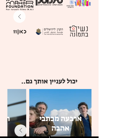
יכול לעניין אותך גם..
ארבעה מכתבי
חתכ
אהבה
הש