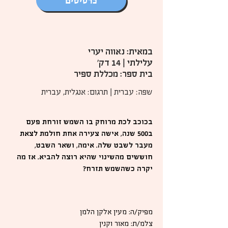
כרטיסים
במאית: נאווה יערי
עלילתי | 14 דק'
בית ספר: מכללת ספיר
שפה: עברית | תרגום: אנגלית, עברית
בכוכב לכת מרוחק בו השמש זורחת פעם
ב500 שנה, אישה צעירה אחת חולמת לצאת
מעבר לשבט שלה. אימה, ושאר השבט,
חוששים מהשינוי שהיא רוצה להביא. אז מה
יקרה כשהשמש תזרח?
מפיק/ה: מעין אלקן הלמן
צלמ/ת: מאור וקנין