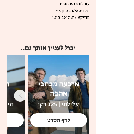
עורכ/ת: נעה מאיר
תסריטאי/ת: סיון איל
מוזיקאי/ת: ליאב ביטן
יכול לעניין אותך גם..
ארבעה מכתבי
חתכ
אהבה
הש
עלילתי | 125 דק'
תיעודי | 8
לדף הסרט
לדף