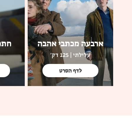
ארבעה מכתבי אהבה
חתכ
עלילתי | 125 דק'
לדף הסרט