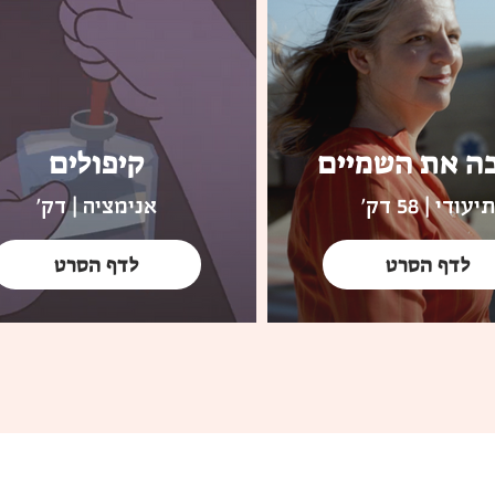
ה את השמיים
קיפולים
תיעודי | 58 דק'
אנימציה | דק'
לדף הסרט
לדף הסרט