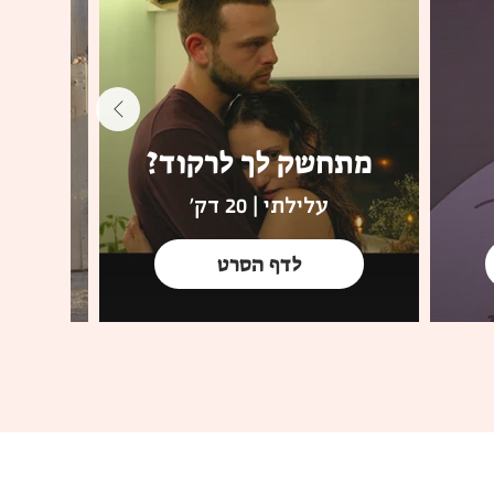
מתחשק לך לרקוד?
אנ
עלילתי | 20 דק'
לדף הסרט