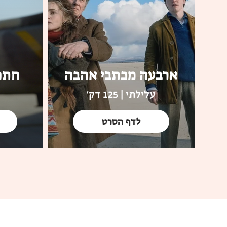
ארבעה מכתבי אהבה
חתכ
עלילתי | 125 דק'
לדף הסרט