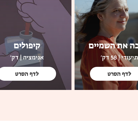
ה את השמיים
קיפולים
תיעודי | 58 דק'
אנימציה | דק'
לדף הסרט
לדף הסרט