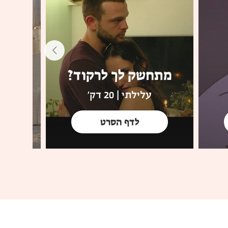
מתחשק לך לרקוד?
אנ
עלילתי | 20 דק'
לדף הסרט