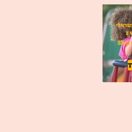
שראלי
2
Shor