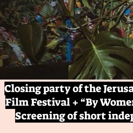
Closing party of the Jeru
Film Festival + “By Wom
Screening of short ind