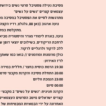
מסיבת נעילה פסטיבל סרטי נשים בירושלי
עצמאים קצרים ״נשים על נשים״
מתרגשות לסיים את הפסטיבל במסיבה !
מתקלטת במקומות הכי שווים בארץ.
נועה, בוגרת לימודי מגדר והיסטוריה מביאה
לרחבת הריקודים, בשילובים יוצאי דופן ש
ללב לרקוד ולרגליים לרקוד.
כולן מוזמנות ומוזמנים // בואו כמו שאתן
לו״ז האירוע:
19:30 הרמת כוסית בחצר / חללית במידה ויש מזג אוויר קיצוני
20:00 התחלת מסיבה והקרנת מקבצי סרטים עצמאים
23:00 הנמכת ווליום
00:00 סיום
הקרנה חגיגית: ״נש
קצרים ישראלים מיטב הסרטים העצמאיים
האחרונה על ידי הבמאיות המבטיחות של .