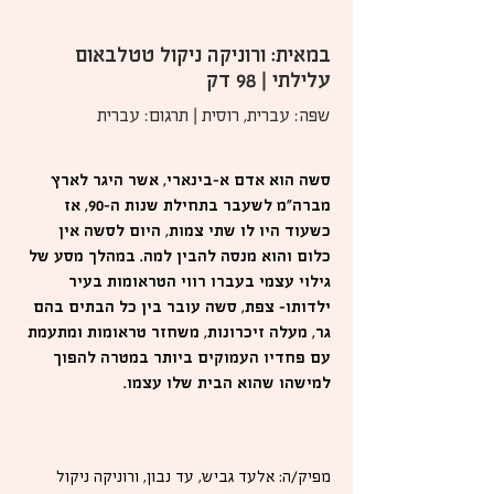
במאית: ורוניקה ניקול טטלבאום
עלילתי | 98 דק
שפה: עברית, רוסית | תרגום: עברית
סשה הוא אדם א-בינארי, אשר היגר לארץ
מברה״מ לשעבר בתחילת שנות ה-90, אז
כשעוד היו לו שתי צמות, היום לסשה אין
כלום והוא מנסה להבין למה. במהלך מסע של
גילוי עצמי בעברו רווי הטראומות בעיר
ילדותו– צפת, סשה עובר בין כל הבתים בהם
גר, מעלה זיכרונות, משחזר טראומות ומתעמת
עם פחדיו העמוקים ביותר במטרה להפוך
למישהו שהוא הבית שלו עצמו.
מפיק/ה: אלעד גביש, עד נבון, ורוניקה ניקול