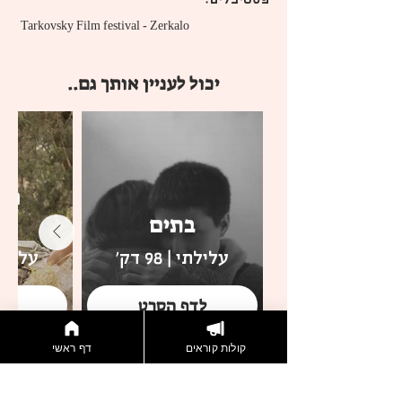
 Tarkovsky Film festival - Zerkalo
יכול לעניין אותך גם..
חש
בתים
ש
עלילתי | 98 דק'
עלילתי | 
לדף הסרט
לד
קולות קוראים
דף ראשי