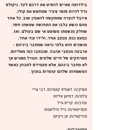
בילדותה מאיים להסיט את דרכם לעד. ניקולס
גדל להיות סופר צעיר שמחפש את קולו,
איזבל לנערה שמתקשה להאמין שוב. כל אחד
מהם נושא בלבו את התחושה שמשהו חסר,
שחלק מנשמתו משוטט אי שם בעולם. ואז,
כמעט כנס, מכתב אחד, ולידו עוד אחד,
מושכים חוט בלתי נראה שמחבר ביניהם –
ארבעה מכתבי אהבה, שנכתבו כמו מאליהם,
ממרחקים של חיים שלמים. הגורל מפגיש אך
לא מחבר בינהם, אלא מעמידם למבחן כאשר
המשפחות שלהם עומדות בתווך.
מפיק/ה: דאגלס קאמינס, דבי גריי
צלמ/ת: דמיאן אליוט
עורכ/ת: קריס גייל
תסריטאי/ת: נייל וויליאמס
מוזיקאי/ת: אן ניקיטן
פסטיבלים: