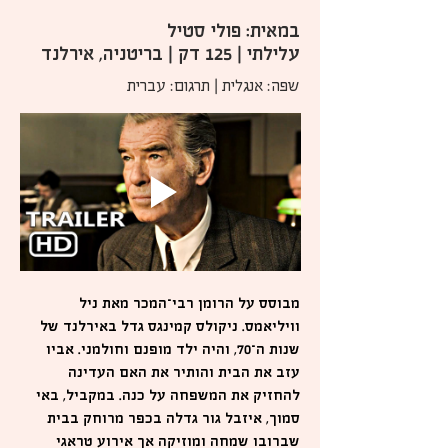
במאית: פולי סטיל
עלילתי | 125 דק | בריטניה, אירלנד
שפה: אנגלית | תרגום: עברית
מבוסס על הרומן רבי־המכר מאת ניל
וויליאמס. ניקולס קמינגס גדל באירלנד של
שנות ה־70, והיה ילד מופנם וחולמני. אביו
עזב את הבית והותיר את האם העדינה
להחזיק את המשפחה על כנה. במקביל, באי
סמוך, איזבל גור גדלה בכפר מרוחק בבית
שברובו שמחה ומוזיקה אך אירוע טראגי