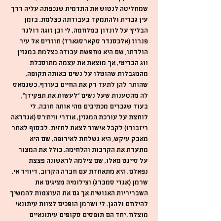
שמחליטה לנטוש את התדמית שנכפתה עליה דרך
עין גברית ולהתמקד בעבודתה כצלמת. בזמן
הבליץ על לונדון במלחמה, לי ובן זוגה רולנד
פנרוז (אלכסנדר סקארסגארד) חוזרים אל עיר
הולדתו, שם היא מחפשת עבודה כצלמת במגזין
ווג הבריטי, אך מוצאת את עצמה מתוסכלת
מהמגבלות שהוטלו על נשים באותה תקופה,
שהותר להן לתעד רק את החיים בעורף. כשנמאס
לה מהטענות שעל נשים "לעשות את תפקידן",
בעוד שגברים מכתיבים מהי אותה חובה. לי
לוחצת על עורכת המגזין, אודרי ווית'רס (אנדראה
ריזבורו) לקבל אישור לצאת לחזית. לבסוף לאחר
מאבק עיקש, היא נשלחת לאירופה, שם היא
מתעדת את הקרבות והלחימה. כולל את המצור
על סיינט מאלו, שם צילמה לראשונה פצצת
נפאלם. היא מתאחדת עם חברה הקרוב, דיוויד אי.
שרמן (אנדי סמברג) וצילומיה מציגים את
השבריריות האנושית אך גם את העוצמות להמשיך
להילחם ולהגן. לי ושרמן הופכים לצוות עיתונאי
מוצלח. יחד הם תופסים סקופים עיתונאיים