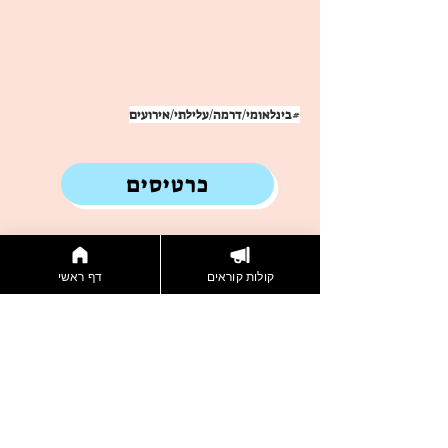
#בינלאומי/דרמה/עלילתי/אירועים
כרטיסים
שווה לך לבדוק גם את הסרטים האלו:
קולות קוראים
דף ראשי
Champions
חסידות
| אלופות
נודדות
סדרת דוקו |
תיעודי | 49
30 דק |
דק | ישראל
ישראל