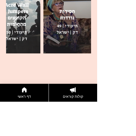
Acre Wall
חסידות
Jumpers |
נודדות
הקופצים
מהחומות
תיעודי | 49
דק | ישראל
תיעודי | 50
דק | ישראל
קולות קוראים
דף ראשי