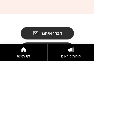
דברו איתנו
הצטרפות לניוזלטר
קולות קוראים
דף ראשי
תקנון אתר
מדיניות פרטיות
© 2024 Jerusalem Women Film Festival
Designed By
Inbar Hazut