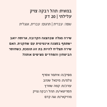
במאית: תהל רבקה צויק
עלילתי | 20 דק
שפה: עברית | תרגום: עברית, אנגלית
שירה מגלה שבהצגה הקרובה, ארוסה יואב
ישתתף בסצנה אינטימית עם שחקנית. האם
שירה תצליח להיות בת זוג תומכת, כשחוסר
הביטחון והפחדים מציפים אותה?
מפיק/ה: איתמר אסרף
צלמ/ת: מיכאל שנהב
עורכ/ת: קמה שוורץ
תסריטאי/ת: תהל רבקה צויק
מוזיקאי/ת: נגה קדם