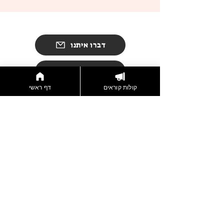
דברו איתנו
הצטרפות לניוזלטר
קולות קוראים
דף ראשי
תקנון אתר
מדיניות פרטיות
© 2024 Jerusalem Women Film Festival
Designed By
Inbar Hazut
- Jerusalem Women's Film Fest